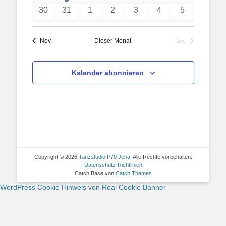
Veranstaltungen
Veranstaltung
Veranstaltungen
Veranstaltungen
Veranstaltungen
Veranstaltungen
Veranstaltun
0
0
0
0
0
0
0
30
31
1
2
3
4
5
Veranstaltungen
Veranstaltungen
Veranstaltungen
Veranstaltungen
Veranstaltungen
Veranstaltungen
Veranstaltu
Nov.
Dieser Monat
Jan.
Kalender abonnieren
Copyright © 2026
Tanzstudio P70 Jena
. Alle Rechte vorbehalten.
Datenschutz-Richtlinien
Catch Base von
Catch Themes
WordPress Cookie Hinweis von Real Cookie Banner