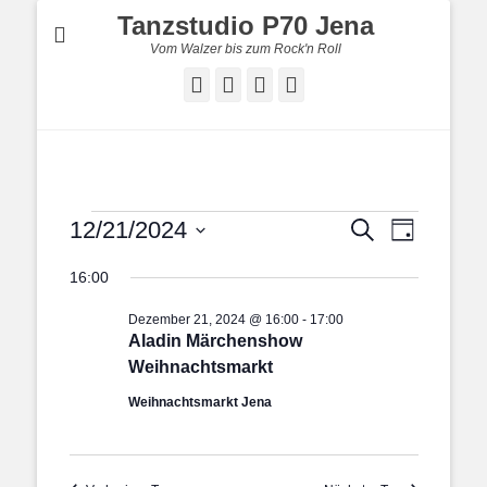
Tanzstudio P70 Jena
Vom Walzer bis zum Rock'n Roll
Facebook
E-
YouTube
Instagram
Mail
Veranstaltungen
Veranstal
Veranstaltung
12/21/2024
Suche
Tag
Ansichten
für
Suche
Datum
Navigatio
und
Dezember
16:00
wählen.
Ansichten,
21,
Dezember 21, 2024 @ 16:00
-
17:00
Navigation
2024
Aladin Märchenshow
Weihnachtsmarkt
Weihnachtsmarkt Jena