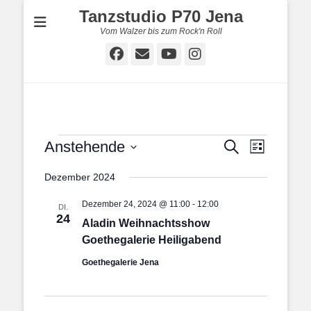
Tanzstudio P70 Jena
Vom Walzer bis zum Rock'n Roll
Facebook
E-
YouTube
Instagram
Mail
Veranstaltungen
Veranstal
Veranstaltung
Anstehende
Suche
Liste
Ansichten
Suche
Datum
Navigatio
und
Dezember 2024
wählen.
Ansichten,
Dezember 24, 2024 @ 11:00
-
12:00
DI.
Navigation
24
Aladin Weihnachtsshow
Goethegalerie Heiligabend
Goethegalerie Jena