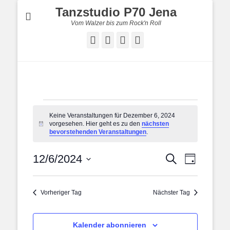
Tanzstudio P70 Jena
Vom Walzer bis zum Rock'n Roll
Facebook
E-
YouTube
Instagram
Mail
Veranstaltungen
Keine Veranstaltungen für Dezember 6, 2024
für
vorgesehen. Hier geht es zu den
nächsten
Hinweis
Dezember
bevorstehenden Veranstaltungen
.
6,
Veranstal
Veranstaltung
12/6/2024
2024
Suche
Tag
Ansichten
Suche
Datum
Navigatio
und
wählen.
Ansichten,
Vorheriger Tag
Nächster Tag
Navigation
Kalender abonnieren