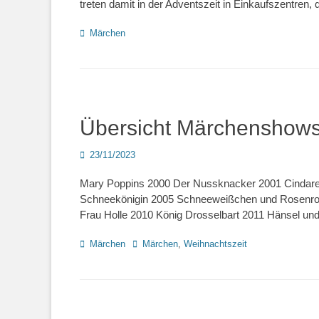
treten damit in der Adventszeit in Einkaufszentre
Kategorien
Märchen
Übersicht Märchenshow
Posted
23/11/2023
on
Mary Poppins 2000 Der Nussknacker 2001 Cindare
Schneekönigin 2005 Schneeweißchen und Rosenrot
Frau Holle 2010 König Drosselbart 2011 Hänsel und
Kategorien
Schlagworte
Märchen
Märchen
,
Weihnachtszeit