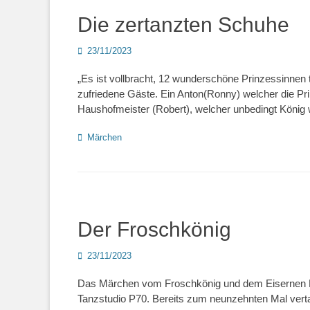
Die zertanzten Schuhe
Posted
23/11/2023
on
„Es ist vollbracht, 12 wunderschöne Prinzessinnen 
zufriedene Gäste. Ein Anton(Ronny) welcher die P
Haushofmeister (Robert), welcher unbedingt König
Kategorien
Märchen
Der Froschkönig
Posted
23/11/2023
on
Das Märchen vom Froschkönig und dem Eisernen Hei
Tanzstudio P70. Bereits zum neunzehnten Mal vert